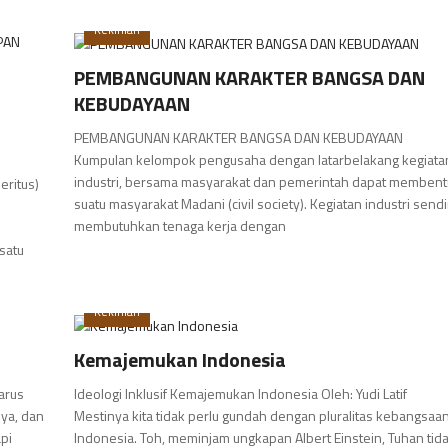
Kekinian
PEMBANGUNAN KARAKTER BANGSA DAN
KEBUDAYAAN
PEMBANGUNAN KARAKTER BANGSA DAN KEBUDAYAAN
Kumpulan kelompok pengusaha dengan latarbelakang kegiata
industri, bersama masyarakat dan pemerintah dapat membent
eritus)
suatu masyarakat Madani (civil society). Kegiatan industri sendi
membutuhkan tenaga kerja dengan
satu
Kekinian
Kemajemukan Indonesia
 arus
Ideologi Inklusif Kemajemukan Indonesia Oleh: Yudi Latif
nya, dan
Mestinya kita tidak perlu gundah dengan pluralitas kebangsaa
pi
Indonesia. Toh, meminjam ungkapan Albert Einstein, Tuhan tid