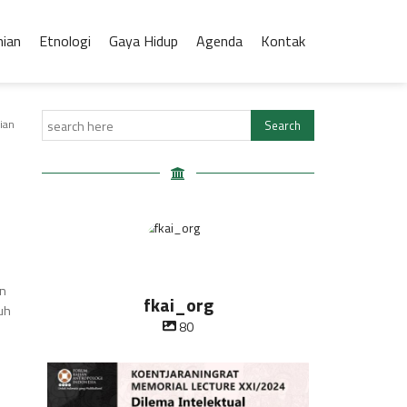
nian
Etnologi
Gaya Hidup
Agenda
Kontak
ian
an
fkai_org
uh
80
Oleh Prof Dr. Sulistyowati Irianto
Saat ini
...