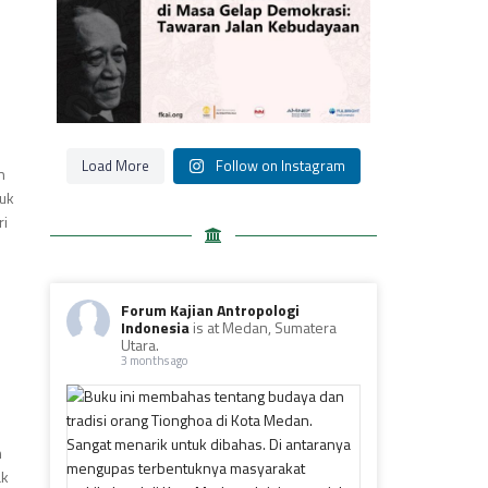
Load More
Follow on Instagram
n
uk
ri
Forum Kajian Antropologi
Indonesia
is at Medan, Sumatera
Utara.
3 months ago
n
ak