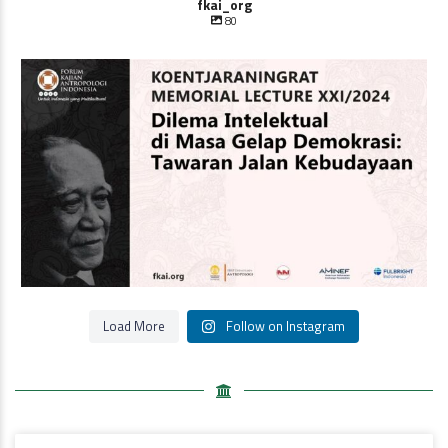
fkai_org
80
Oleh Prof Dr. Sulistyowati Irianto
Saat ini
...
Load More
Follow on Instagram