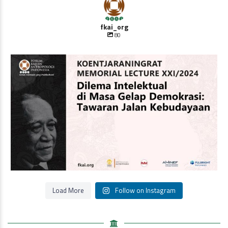
fkai_org
80
Oleh Prof Dr. Sulistyowati Irianto
Saat ini
...
Load More
Follow on Instagram