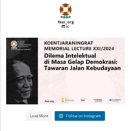
fkai_org
80
Oleh Prof Dr. Sulistyowati Irianto
Saat ini
...
Load More
Follow on Instagram