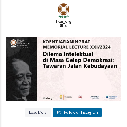
fkai_org
80
Oleh Prof Dr. Sulistyowati Irianto
Saat ini
...
Load More
Follow on Instagram