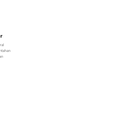
r
ral
ntahan
an