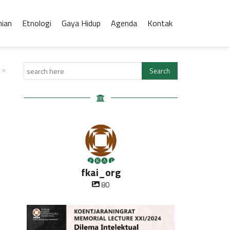
nian
Etnologi
Gaya Hidup
Agenda
Kontak
fkai_org
80
Oleh Prof Dr. Sulistyowati Irianto
Saat ini
...