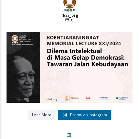
fkai_org
80
Oleh Prof Dr. Sulistyowati Irianto
Saat ini
...
Load More
Follow on Instagram