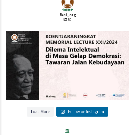
fkai_org
80
Oleh Prof Dr. Sulistyowati Irianto
Saat ini
...
Load More
Follow on Instagram