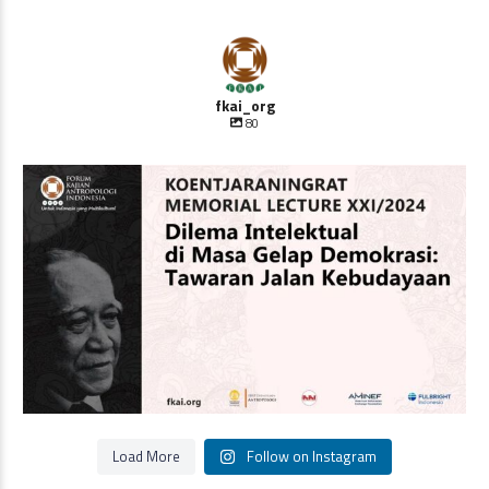
fkai_org
80
Oleh Prof Dr. Sulistyowati Irianto
Saat ini
...
Load More
Follow on Instagram