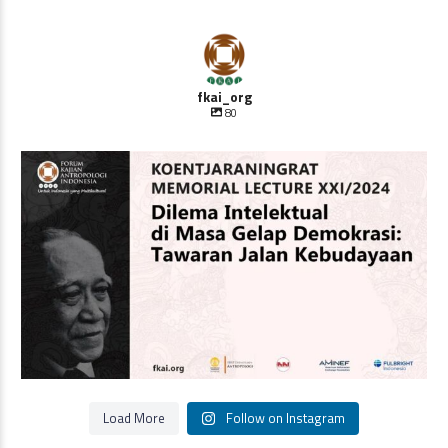
fkai_org
80
Oleh Prof Dr. Sulistyowati Irianto
Saat ini
...
Load More
Follow on Instagram