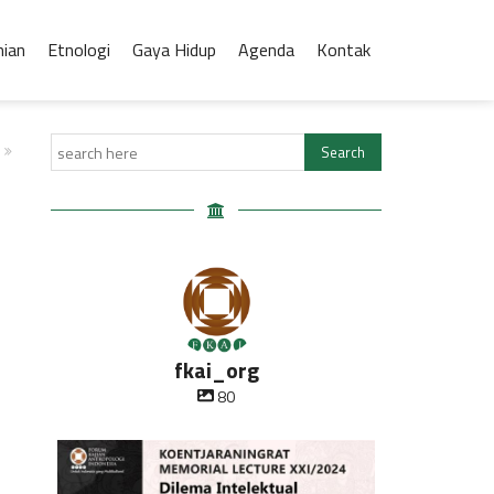
nian
Etnologi
Gaya Hidup
Agenda
Kontak
fkai_org
80
Oleh Prof Dr. Sulistyowati Irianto
Saat ini
...