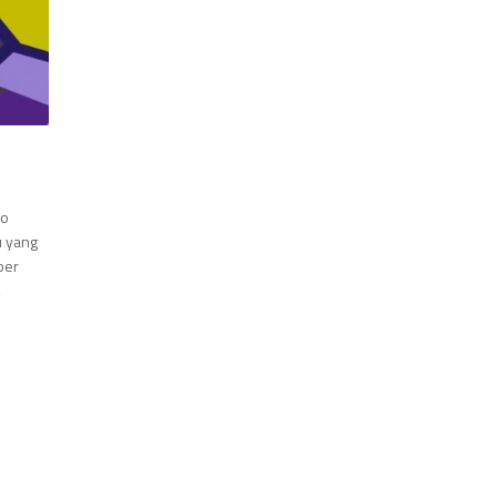
so
u yang
ber
,