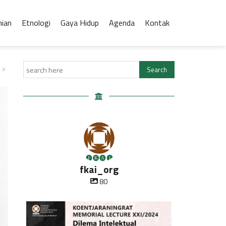
nian
Etnologi
Gaya Hidup
Agenda
Kontak
fkai_org
80
Oleh Prof Dr. Sulistyowati Irianto
Saat ini
...