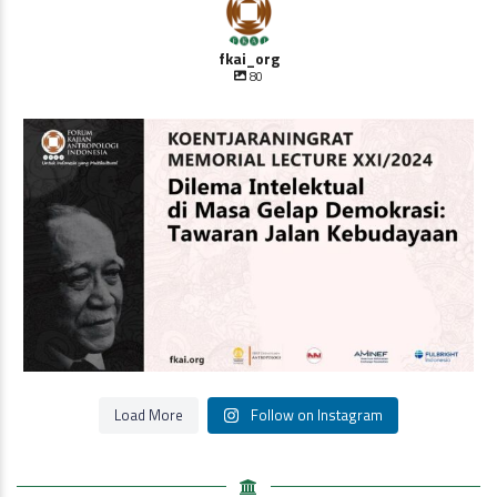
fkai_org
80
Oleh Prof Dr. Sulistyowati Irianto
Saat ini
...
Load More
Follow on Instagram