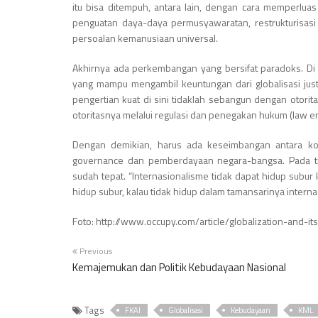
itu bisa ditempuh, antara lain, dengan cara memperluas
penguatan daya-daya permusyawaratan, restrukturisasi 
persoalan kemanusiaan universal.
Akhirnya ada perkembangan yang bersifat paradoks. Di sa
yang mampu mengambil keuntungan dari globalisasi justru
pengertian kuat di sini tidaklah sebangun dengan otor
otoritasnya melalui regulasi dan penegakan hukum (law e
Dengan demikian, harus ada keseimbangan antara kom
governance dan pemberdayaan negara-bangsa. Pada titi
sudah tepat. “Internasionalisme tidak dapat hidup subur
hidup subur, kalau tidak hidup dalam tamansarinya interna
Foto: http://www.occupy.com/article/globalization-and-i
Previous
Kemajemukan dan Politik Kebudayaan Nasional
Tags
FKAI
Globalisasi
Kebudayaan
KML