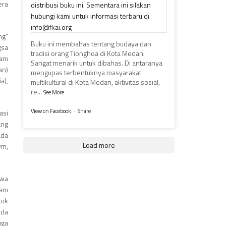
era
ng”
Buku ini membahas tentang budaya dan
gsa
tradisi orang Tionghoa di Kota Medan.
lam
Sangat menarik untuk dibahas. Di antaranya
an)
mengupas terbentuknya masyarakat
a),
multikultural di Kota Medan, aktivitas sosial,
re
...
See More
View on Facebook
·
Share
asi
ang
ada
Load more
wm,
hwa
lam
tuk
ada
uga