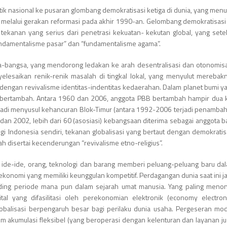
tik nasional ke pusaran glombang demokratisasi ketiga di dunia, yang menu
elalui gerakan reformasi pada akhir 1990-an. Gelombang demokratisasi 
tekanan yang serius dari penetrasi kekuatan- kekutan global, yang sete
fundamentalisme pasar” dan “fundamentalisme agama”.
ara-bangsa, yang mendorong ledakan ke arah desentralisasi dan otonomisa
elesaikan renik-renik masalah di tingkal lokal, yang menyulut merebak
 dengan revivalisme identitas-indentitas kedaerahan. Dalam planet bumi y
an bertambah. Antara 1960 dan 2006, anggota PBB bertambah hampir dua k
rjadi menyusul kehancuran Blok-Timur (antara 1992-2006 terjadi penamba
5 dan 2002, lebih dari 60 (asosiasi) kebangsaan diterima sebagai anggota b
Bagi Indonesia sendiri, tekanan globalisasi yang bertaut dengan demokratis
 disertai kecenderungan “revivalisme etno-religius”.
ri ide-ide, orang, teknologi dan barang memberi peluang-peluang baru da
onomi yang memiliki keunggulan kompetitif. Perdagangan dunia saat ini j
ding periode mana pun dalam sejarah umat manusia. Yang paling menon
tal yang difasilitasi oleh perekonomian elektronik (economy electroni
lobalisasi berpengaruh besar bagi perilaku dunia usaha. Pergeseran mo
m akumulasi fleksibel (yang beroperasi dengan kelenturan dan layanan ju