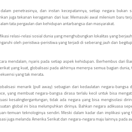
 dalam penetrasinya, dan instan kecepatannya, setiap negara bukan s
nkan juga tekanan keragaman dari luar. Memasuki awal milenium baru terj
alam tata pergaulan dan kehidupan antarbangsa dan masyarakat.
sifikasi relasi-relasi sosial dunia yang menghubungkan lokalitas yang berjau
ngaruhi oleh peristiwa-peristiwa yang terjadi di seberang jauh dan begitu
ecara mendalam, nyaris pada setiap aspek kehidupan. Berhembus dari Bar
ikat yang kuat, globalisasi pada akhirnya menerpa semua bagian dunia, 
sekuensi yang tak merata.
globalisasi menarik (pull away) sebagian dari kedaulatan negara-bangsa 
nce, yang membuat negara-bangsa dirasa terlalu kecil untuk bisa mengat
tuasi kesalingtergantungan, tidak ada negara yang bisa mengisolasi dirin
atan global ini bisa melumpuhkan dirinya. Bahkan negara adikuasa sepe
uan-temuan teknologinya sendiri. Meski dalam kadar dan implikasi yang 
sasi juga melanda Amerika Serikat dan negara-negara maju lainnya pada a