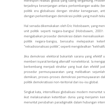
merespon realitas global yang saling tergantung. Problem
terjadinya kesenjangan antara perkembangan waktu (tempo
politik era globalisasi dengan struktur kenegaraan, 
dengan perkembangan demokrasi politik yang masih tekun
Hal senada dikemukakan oleh Eric Hobsbawm, yang menilai
unit politik seperti negara-bangsa’ (Hobsbawm, 2007:
mengabaikan prosedur demokrasi dalam merealisasikan a
politik negara-bangsa, berusaha melepaskan ket
“retradisionalisasi politik”, seperti mengidealkan “kekhalif
Jika demokrasi elektoral bukanlah sarana yang efekti
memberi isyarat tentang altenatif nonelektoral. Ia meng
berkembang menjadi struktur yang kuat dan efektif just
prosedur permusyawaratan yang melibatkan sejumlah
demikian, proses-proses demokrasi permusyawaran da
politik demokratisasi non-teritorial dari isu-isu global.
Singkat kata, intensifikasi globalisasi modern menuntut
ikut melaksanakan ketertiban dunia yang menjamin kem
menuntut perubahan paradigmatik dalam hubungan interna