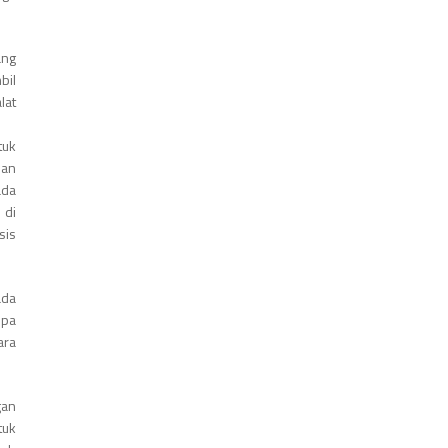
ang
bil
lat
tuk
dan
ada
 di
sis
ada
npa
ara
gan
tuk