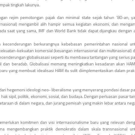
ampak tingkah lakunya.
gan rejim pemotongan pajak dan minimal state sejak tahun ’80-an, y
rnasional) mengambil alih hampir semua kegiatan ekonomi, dan mengam
ada saat yang sama, IMF dan World Bank tidak dapat dijangkau dengan a
oleh kecenderungan berkurangnya kebebasan pemerintahan nasional un
ekuatan-kekuatan komersial (keuangan internasional dan multinasional) 
Kecenderungan globalisasasi seperti itu membawa tantangan yang serius p
dil dan beradab. Globalisasi memang meningkatkan kesadaran akan HAM
aru yang membuat idealisasi HAM itu sulit diimplementasikan dalam prak
dari hegemoni ideologi neo- liberalisme yang menyerang pondasi dasar p
hak sipil, politik, ekonomi, sosial, dan budaya. Dengan perluasan pasar ta
setaraan di dalam negara, dan jurang pemisah yang makin lebar antara neg
memerlukan komitmen dan visi internasionalisme baru yang relevan den
a mengembangkan praktik demokratis dalam skala transnasional un