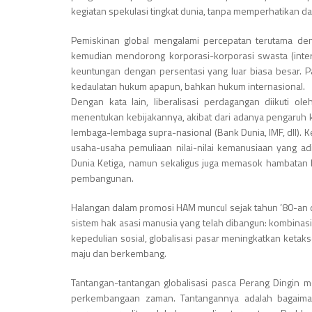
kegiatan spekulasi tingkat dunia, tanpa memperhatikan d
Pemiskinan global mengalami percepatan terutama den
kemudian mendorong korporasi-korporasi swasta (inte
keuntungan dengan persentasi yang luar biasa besar. P
kedaulatan hukum apapun, bahkan hukum internasional.
Dengan kata lain, liberalisasi perdagangan diikuti 
menentukan kebijakannya, akibat dari adanya pengaruh k
lembaga-lembaga supra-nasional (Bank Dunia, IMF, dll). 
usaha-usaha pemuliaan nilai-nilai kemanusiaan yang a
Dunia Ketiga, namun sekaligus juga memasok hambatan b
pembangunan.
Halangan dalam promosi HAM muncul sejak tahun ’80-an 
sistem hak asasi manusia yang telah dibangun: kombinasi 
kepedulian sosial, globalisasi pasar meningkatkan ketak
maju dan berkembang.
Tantangan-tantangan globalisasi pasca Perang Dingin 
perkembangaan zaman. Tantangannya adalah bagaiman