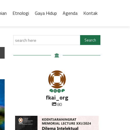
nian
Etnologi
Gaya Hidup
Agenda
Kontak
fkai_org
80
Oleh Prof Dr. Sulistyowati Irianto
Saat ini
...