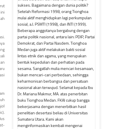
rut
ini
lah
si.
nya
ang
ali
han
aru
asi
lam
auh
jol
c).
dus
st-