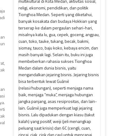
aja
adi
han
pun
at,
tak
dan
asi
ya.
rti
tak
wal