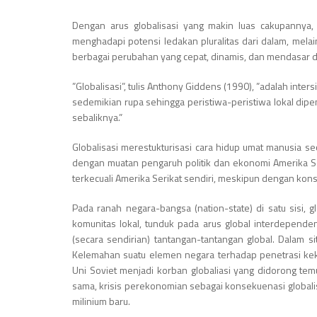
Dengan arus globalisasi yang makin luas cakupannya,
menghadapi potensi ledakan pluralitas dari dalam, melai
berbagai perubahan yang cepat, dinamis, dan mendasar d
”Globalisasi”, tulis Anthony Giddens (1990), ”adalah inter
sedemikian rupa sehingga peristiwa-peristiwa lokal dipe
sebaliknya.”
Globalisasi merestukturisasi cara hidup umat manusia s
dengan muatan pengaruh politik dan ekonomi Amerika Ser
terkecuali Amerika Serikat sendiri, meskipun dengan kon
Pada ranah negara-bangsa (nation-state) di satu sisi, 
komunitas lokal, tunduk pada arus global interdepende
(secara sendirian) tantangan-tantangan global. Dalam si
Kelemahan suatu elemen negara terhadap penetrasi keku
Uni Soviet menjadi korban globaliasi yang didorong tem
sama, krisis perekonomian sebagai konsekuenasi globali
milinium baru.