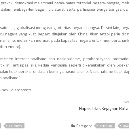
 praktik demokrasi melampaui batas-batas teritorial negara-bangsa, mela
dalam lembaga-lembaga multilateral, serta partisipasi warga bangsa da
tu sisi, globalisasi mengurangi otoritas negara-bangsa. Di sini lain, neg
 negara yang kuat, seperti ditujukan oleh China. Akan tetapi perlu dicat
itarianisme, melainkan merujuk pada kapasitas negara untuk mempertahan
nforcement).
itmen internasionalisme dan nasionalisme, pemberdayaan internatio
k ini, antisipasi sila kedua Pancasila seperti dikemukakan oleh Soeka
 kalau tidak berakar di dalam buminya nasionalisme. Nasionalisme tidak da
sionalisme.”
ts-new-discontents
Ne
Napak Tilas Kejayaan Bata
Category
Pluralitas
Kekinian
KM