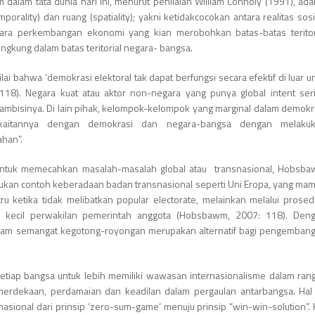
 dalam tata dunia hari ini, menurut penilaian William Connoly (1991), ada
rality) dan ruang (spatiality); yakni ketidakcocokan antara realitas sosi
antara perkembangan ekonomi yang kian merobohkan batas-batas teritor
gkung dalam batas teritorial negara- bangsa.
 bahwa ‘demokrasi elektoral tak dapat berfungsi secara efektif di luar un
 118). Negara kuat atau aktor non-negara yang punya global intent ser
mbisinya. Di lain pihak, kelompok-kelompok yang marginal dalam demokr
erkaitannya dengan demokrasi dan negara-bangsa dengan melaku
ahan”.
f untuk memecahkan masalah-masalah global atau transnasional, Hobsb
ajukan contoh keberadaan badan transnasional seperti Uni Eropa, yang ma
ru ketika tidak melibatkan popular electorate, melainkan melalui prosed
 kecil perwakilan pemerintah anggota (Hobsbawm, 2007: 118). Den
lam semangat kegotong-royongan merupakan alternatif bagi pengemban
 setiap bangsa untuk lebih memiliki wawasan internasionalisme dalam ran
erdekaan, perdamaian dan keadilan dalam pergaulan antarbangsa. Hal 
sional dari prinsip ‘zero-sum-game’ menuju prinsip “win-win-solution”. 