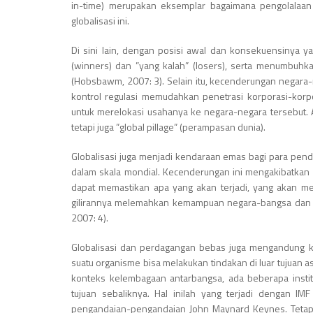
in-time) merupakan eksemplar bagaimana pengolalaan a
globalisasi ini.
Di sini lain, dengan posisi awal dan konsekuensinya 
(winners) dan ”yang kalah” (losers), serta menumbuhk
(Hobsbawm, 2007: 3). Selain itu, kecenderungan negara-n
kontrol regulasi memudahkan penetrasi korporasi-korpo
untuk merelokasi usahanya ke negara-negara tersebut. Ak
tetapi juga ”global pillage” (perampasan dunia).
Globalisasi juga menjadi kendaraan emas bagi para pen
dalam skala mondial. Kecenderungan ini mengakibatkan
dapat memastikan apa yang akan terjadi, yang akan m
gilirannya melemahkan kemampuan negara-bangsa dan s
2007: 4).
Globalisasi dan perdagangan bebas juga mengandung ke
suatu organisme bisa melakukan tindakan di luar tujuan 
konteks kelembagaan antarbangsa, ada beberapa instit
tujuan sebaliknya. Hal inilah yang terjadi dengan IM
pengandaian-pengandaian John Maynard Keynes. Tetapi k