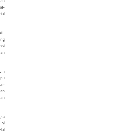
lah
al-
ial
it-
ing
asi
kan
awm
mpu
ur-
gan
gan
gka
ini
Hal