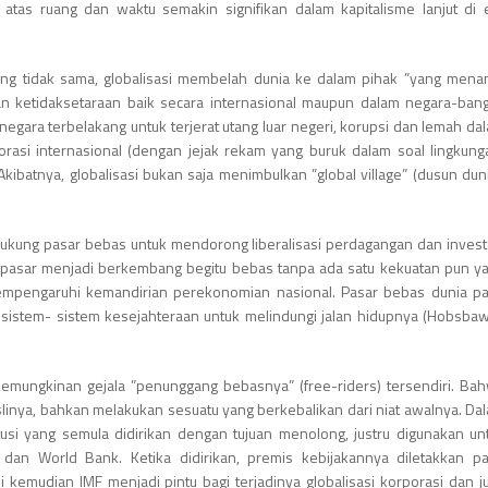
tas ruang dan waktu semakin signifikan dalam kapitalisme lanjut di 
yang tidak sama, globalisasi membelah dunia ke dalam pihak ”yang mena
an ketidaksetaraan baik secara internasional maupun dalam negara-ban
egara terbelakang untuk terjerat utang luar negeri, korupsi dan lemah da
rasi internasional (dengan jejak rekam yang buruk dalam soal lingkung
ibatnya, globalisasi bukan saja menimbulkan ”global village” (dusun duni
dukung pasar bebas untuk mendorong liberalisasi perdagangan dan invest
 pasar menjadi berkembang begitu bebas tanpa ada satu kekuatan pun y
empengaruhi kemandirian perekonomian nasional. Pasar bebas dunia p
istem- sistem kesejahteraan untuk melindungi jalan hidupnya (Hobsba
mungkinan gejala ”penunggang bebasnya” (free-riders) tersendiri. Ba
aslinya, bahkan melakukan sesuatu yang berkebalikan dari niat awalnya. Da
usi yang semula didirikan dengan tujuan menolong, justru digunakan un
F dan World Bank. Ketika didirikan, premis kebijakannya diletakkan p
emudian IMF menjadi pintu bagi terjadinya globalisasi korporasi dan j