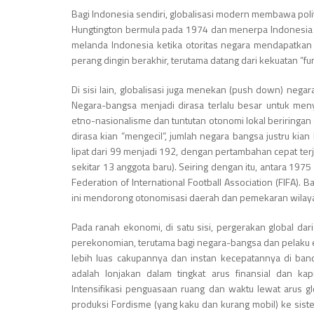
Bagi Indonesia sendiri, globalisasi modern membawa poli
Hungtington bermula pada 1974 dan menerpa Indonesia m
melanda Indonesia ketika otoritas negara mendapatkan 
perang dingin berakhir, terutama datang dari kekuatan “
Di sisi lain, globalisasi juga menekan (push down) neg
Negara-bangsa menjadi dirasa terlalu besar untuk meny
etno-nasionalisme dan tuntutan otonomi lokal beriringan
dirasa kian ”mengecil”, jumlah negara bangsa justru ki
lipat dari 99 menjadi 192, dengan pertambahan cepat te
sekitar 13 anggota baru). Seiring dengan itu, antara 197
Federation of International Football Association (FIFA). 
ini mendorong otonomisasi daerah dan pemekaran wilayah
Pada ranah ekonomi, di satu sisi, pergerakan global da
perekonomian, terutama bagi negara-bangsa dan pelaku ek
lebih luas cakupannya dan instan kecepatannya di ban
adalah lonjakan dalam tingkat arus finansial dan kapi
Intensifikasi penguasaan ruang dan waktu lewat arus g
produksi Fordisme (yang kaku dan kurang mobil) ke siste