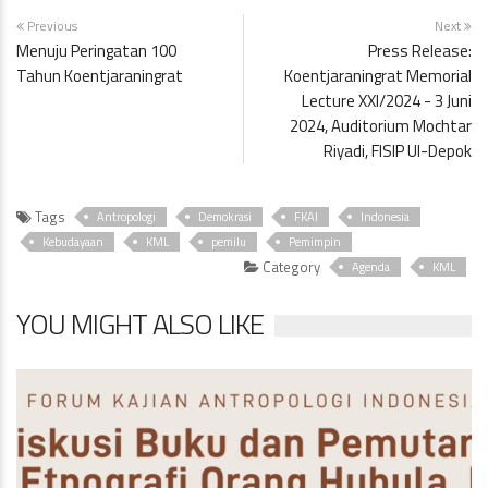
Previous
Next
Menuju Peringatan 100
Press Release:
Tahun Koentjaraningrat
Koentjaraningrat Memorial
Lecture XXI/2024 - 3 Juni
2024, Auditorium Mochtar
Riyadi, FISIP UI-Depok
Tags
Antropologi
Demokrasi
FKAI
Indonesia
Kebudayaan
KML
pemilu
Pemimpin
Category
Agenda
KML
YOU MIGHT ALSO LIKE