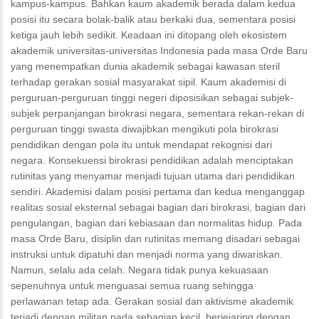
kampus-kampus. Bahkan kaum akademik berada dalam kedua
posisi itu secara bolak-balik atau berkaki dua, sementara posisi
ketiga jauh lebih sedikit. Keadaan ini ditopang oleh ekosistem
akademik universitas-universitas Indonesia pada masa Orde Baru
yang menempatkan dunia akademik sebagai kawasan steril
terhadap gerakan sosial masyarakat sipil. Kaum akademisi di
perguruan-perguruan tinggi negeri diposisikan sebagai subjek-
subjek perpanjangan birokrasi negara, sementara rekan-rekan di
perguruan tinggi swasta diwajibkan mengikuti pola birokrasi
pendidikan dengan pola itu untuk mendapat rekognisi dari
negara. Konsekuensi birokrasi pendidikan adalah menciptakan
rutinitas yang menyamar menjadi tujuan utama dari pendidikan
sendiri. Akademisi dalam posisi pertama dan kedua menganggap
realitas sosial eksternal sebagai bagian dari birokrasi, bagian dari
pengulangan, bagian dari kebiasaan dan normalitas hidup. Pada
masa Orde Baru, disiplin dan rutinitas memang disadari sebagai
instruksi untuk dipatuhi dan menjadi norma yang diwariskan.
Namun, selalu ada celah. Negara tidak punya kekuasaan
sepenuhnya untuk menguasai semua ruang sehingga
perlawanan tetap ada. Gerakan sosial dan aktivisme akademik
terjadi dengan militan pada sebagian kecil, berjejaring dengan