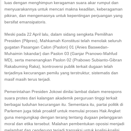
luas dengan menghimpun keragaman suara akar rumput dan
menyuarakannya untuk mencari makna keadilan, keberagaman
pikiran, dan mengemasnya untuk kepentingan perjuangan yang
bersifat emansipatoris.
Meski pada 22 April lalu, dalam sidang sengketa Pemilihan
Presiden (Pilpres), Mahkamah Konstitusi telah menolak seluruh
gugatan Pasangan Calon (Paslon) 01 (Anies Baswedan-
Muhaimin Iskandar) dan Paslon 03 (Ganjar Pranowo-Mahfud
MD), serta menenangkan Paslon 02 (Prabowo Subianto-Gibran
Rakabuming Raka), kontroversi publik terkait dugaan telah
terjadinya kecurangan pemilu yang terstruktur, sistematis dan
masif masih terus terjadi.
Pemerintahan Presiden Jokowi dinilai lambat dalam merespons
suara protes dari kalangan akademik perguruan tinggi terkait
berbagai tuduhan kecurangan itu. Sementara itu, partai politik di
Parlemen juga tidak proaktif untuk memulai proses Hak Angket
guna mengungkap dengan terang tentang dugaan pelanggaran
moral dan etika tersebut. Malahan pembentukan oposisi menjadi
melambat dan cenderung terjadi transaksi untuk koalisi-koalisi