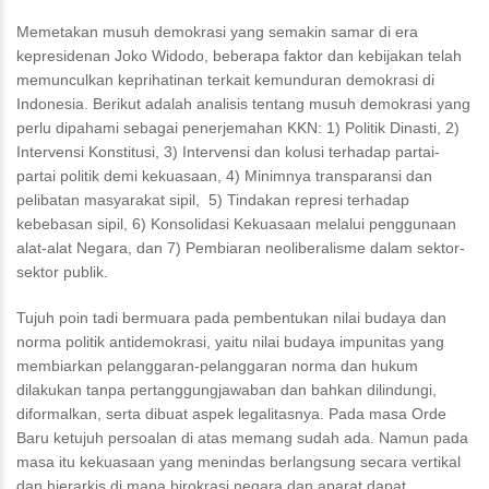
Memetakan musuh demokrasi yang semakin samar di era
kepresidenan Joko Widodo, beberapa faktor dan kebijakan telah
memunculkan keprihatinan terkait kemunduran demokrasi di
Indonesia. Berikut adalah analisis tentang musuh demokrasi yang
perlu dipahami sebagai penerjemahan KKN: 1) Politik Dinasti, 2)
Intervensi Konstitusi, 3) Intervensi dan kolusi terhadap partai-
partai politik demi kekuasaan, 4) Minimnya transparansi dan
pelibatan masyarakat sipil, 5) Tindakan represi terhadap
kebebasan sipil, 6) Konsolidasi Kekuasaan melalui penggunaan
alat-alat Negara, dan 7) Pembiaran neoliberalisme dalam sektor-
sektor publik.
Tujuh poin tadi bermuara pada pembentukan nilai budaya dan
norma politik antidemokrasi, yaitu nilai budaya impunitas yang
membiarkan pelanggaran-pelanggaran norma dan hukum
dilakukan tanpa pertanggungjawaban dan bahkan dilindungi,
diformalkan, serta dibuat aspek legalitasnya. Pada masa Orde
Baru ketujuh persoalan di atas memang sudah ada. Namun pada
masa itu kekuasaan yang menindas berlangsung secara vertikal
dan hierarkis di mana birokrasi negara dan aparat dapat