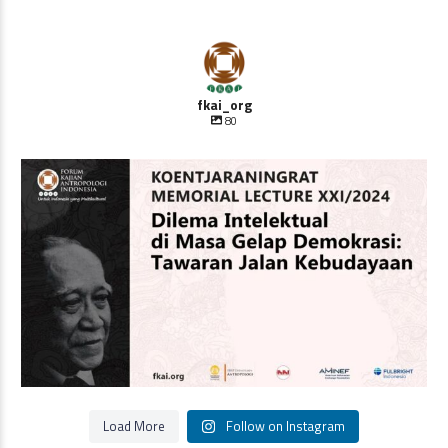
fkai_org
80
Oleh Prof Dr. Sulistyowati Irianto
Saat ini
...
Load More
Follow on Instagram